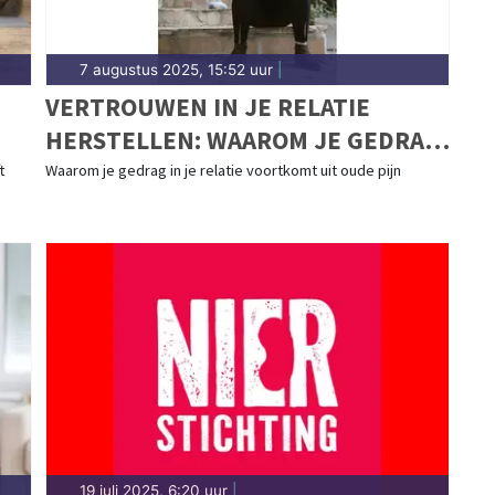
7 augustus 2025, 15:52 uur
|
VERTROUWEN IN JE RELATIE
HERSTELLEN: WAAROM JE GEDRAG
ALLES ZEGT OVER HOE JE JE VOELT
t
Waarom je gedrag in je relatie voortkomt uit oude pijn
19 juli 2025, 6:20 uur
|