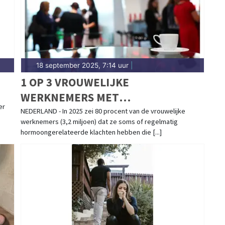
18 september 2025, 7:14 uur
|
1 OP 3 VROUWELIJKE
WERKNEMERS MET
1
er
HORMOONGERELATEERDE
NEDERLAND - In 2025 zei 80 procent van de vrouwelijke
werknemers (3,2 miljoen) dat ze soms of regelmatig
KLACHTEN VERBERGT DEZE
hormoongerelateerde klachten hebben die [...]