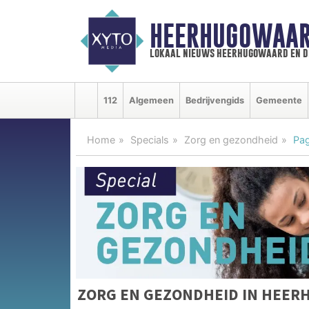
HEERHUGOWAAR
lokaal nieuws heerhugowaard en d
112
Algemeen
Bedrijvengids
Gemeente
Home
Specials
Zorg en gezondheid
Pag
ZORG EN GEZONDHEID IN HEE