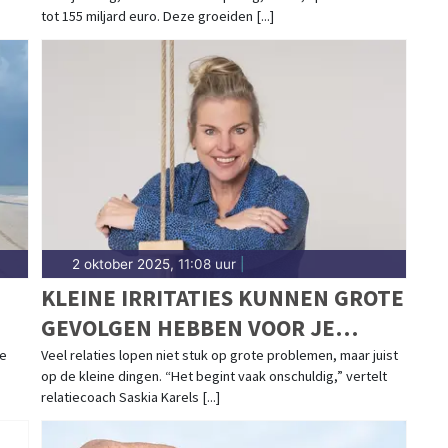
tot 155 miljard euro. Deze groeiden [...]
2 oktober 2025, 11:08 uur
|
KLEINE IRRITATIES KUNNEN GROTE
GEVOLGEN HEBBEN VOOR JE
RELATIE
je
Veel relaties lopen niet stuk op grote problemen, maar juist
op de kleine dingen. “Het begint vaak onschuldig,” vertelt
relatiecoach Saskia Karels [...]