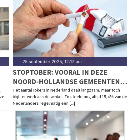
25 september 2025, 12:17 uur
|
E
STOPTOBER: VOORAL IN DEZE
NOORD-HOLLANDSE GEMEENTEN
WORDT NOG VOLOP GEROOKT
,
Het aantal rokers in Nederland daalt langzaam, maar toch
nze
blijft er werk aan de winkel. Zo steekt nog altijd 15,4% van de
Nederlanders regelmatig een [...]