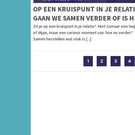
OP EEN KRUISPUNT IN JE RELATI
GAAN WE SAMEN VERDER OF IS H
TIJD OM LOS TE LATEN?
Zit je op een kruispunt in je relatie?. Niet zomaar een twij
of dipje, maar een serieus moment van: hoe nu verder?
Samen herstellen wat stuk is [...]
1
2
3
4