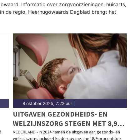
waard. Informatie over zorgvoorzieningen, huisarts,
 in de regio. Heerhugowaards Dagblad brengt het
8 oktober 2025, 7:22 uur
|
UITGAVEN GEZONDHEIDS- EN
WELZIJNSZORG STEGEN MET 8,9
PROCENT IN 2024
d
NEDERLAND - In 2024 namen de uitgaven aan gezonds- en
.
welzijnszorg, inclusief kinderopvang, met 8,9 procent toe