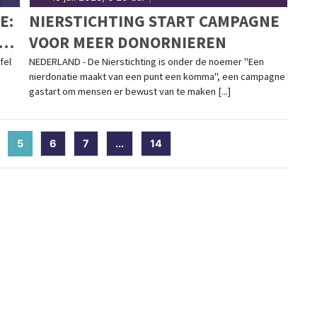
E:
NIERSTICHTING START CAMPAGNE
ET
VOOR MEER DONORNIEREN
fel
NEDERLAND - De Nierstichting is onder de noemer "Een
nierdonatie maakt van een punt een komma", een campagne
gastart om mensen er bewust van te maken [...]
5
(current)
6
7
...
14