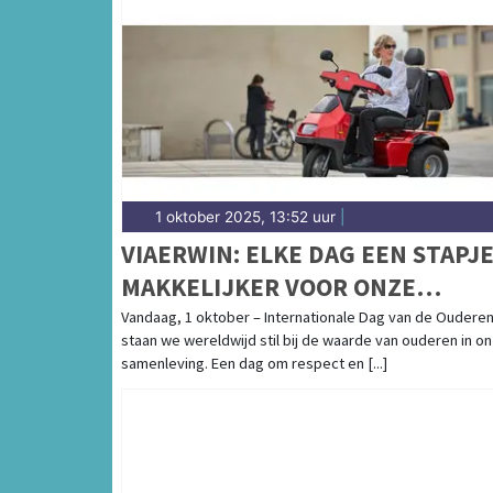
1 oktober 2025, 13:52 uur
|
VIAERWIN: ELKE DAG EEN STAPJ
MAKKELIJKER VOOR ONZE
OUDEREN
Vandaag, 1 oktober – Internationale Dag van de Ouderen
staan we wereldwijd stil bij de waarde van ouderen in o
samenleving. Een dag om respect en [...]