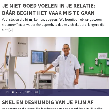
JE NIET GOED VOELEN IN JE RELATIE:
DÁÁR BEGINT HET VAAK MIS TE GAAN
Veel stellen die bij mij komen, zeggen: “We begrijpen elkaar gewoon
niet meer.” Maar wat er écht speelt, is dat ze zich allebei al langere tijd
niet [...]
11 juni 2025, 11:15 uur
|
SNEL EN DESKUNDIG VAN JE PIJN AF
Voor mensen die dagelijks last hebben van ondraaglijke pijn, lijkt elke