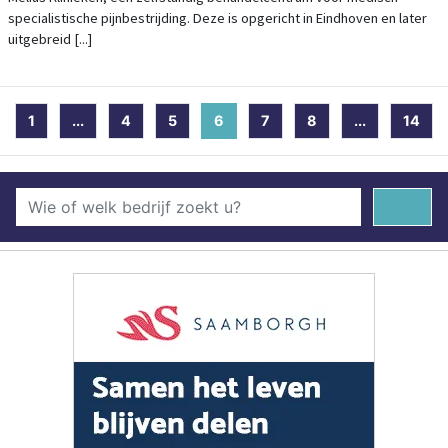
specialistische pijnbestrijding. Deze is opgericht in Eindhoven en later
uitgebreid [...]
1
...
4
5
6
(current)
7
8
...
14