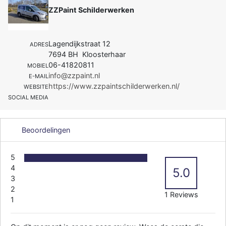
ZZPaint Schilderwerken
Lagendijkstraat 12
ADRES
7694 BH Kloosterhaar
06-41820811
MOBIEL
info@zzpaint.nl
E-MAIL
https://www.zzpaintschilderwerken.nl/
WEBSITE
SOCIAL MEDIA
Beoordelingen
5
4
5.0
3
2
1 Reviews
1