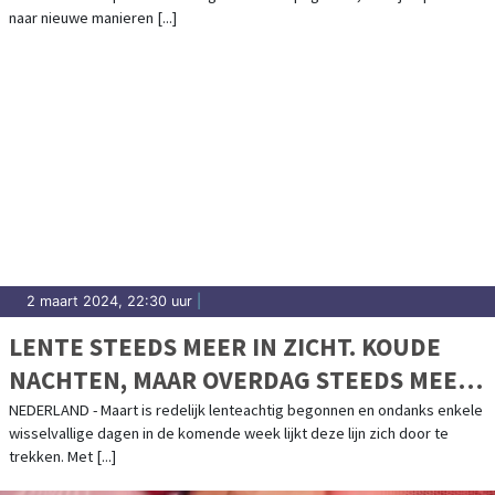
naar nieuwe manieren [...]
2 maart 2024, 22:30 uur
|
LENTE STEEDS MEER IN ZICHT. KOUDE
NACHTEN, MAAR OVERDAG STEEDS MEER
ZON
NEDERLAND - Maart is redelijk lenteachtig begonnen en ondanks enkele
wisselvallige dagen in de komende week lijkt deze lijn zich door te
trekken. Met [...]