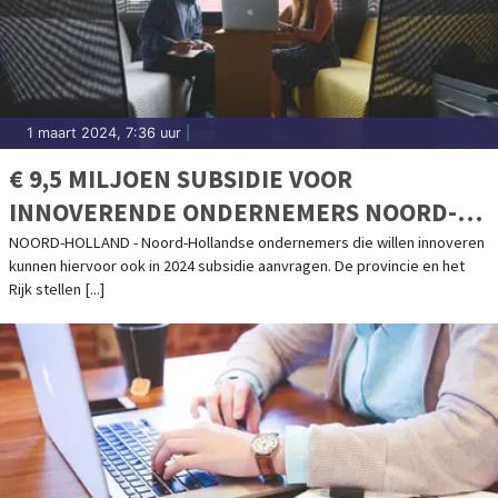
1 maart 2024, 7:36 uur
|
€ 9,5 MILJOEN SUBSIDIE VOOR
INNOVERENDE ONDERNEMERS NOORD-
HOLLAND
NOORD-HOLLAND - Noord-Hollandse ondernemers die willen innoveren
kunnen hiervoor ook in 2024 subsidie aanvragen. De provincie en het
Rijk stellen [...]