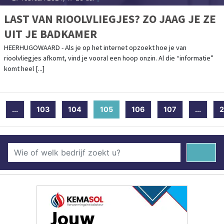
LAST VAN RIOOLVLIEGJES? ZO JAAG JE ZE
UIT JE BADKAMER
HEERHUGOWAARD - Als je op het internet opzoekt hoe je van
rioolvliegjes afkomt, vind je vooral een hoop onzin. Al die “informatie”
komt heel [...]
...
103
104
105
(current)
106
107
...