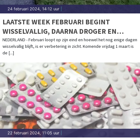
24 februari 2024, 14:12 uur
|
LAATSTE WEEK FEBRUARI BEGINT
WISSELVALLIG, DAARNA DROGER EN
VAKER ZON
NEDERLAND - Februari loopt op zijn eind en hoewel het nog enige dagen
wisselvallig blijft, is er verbetering in zicht. Komende vrijdag 1 maart is
de [...]
22 februari 2024, 11:05 uur
|