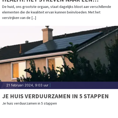
STRALENDE HUID
De huid, ons grootste orgaan, staat dagelijks bloot aan verschillende
elementen die de kwaliteit ervan kunnen beïnvloeden. Met het
verstrijken van de [...]
21 februari 2024, 9:03 uur
|
JE HUIS VERDUURZAMEN IN 5 STAPPEN
Je huis verduurzamen in 5 stappen