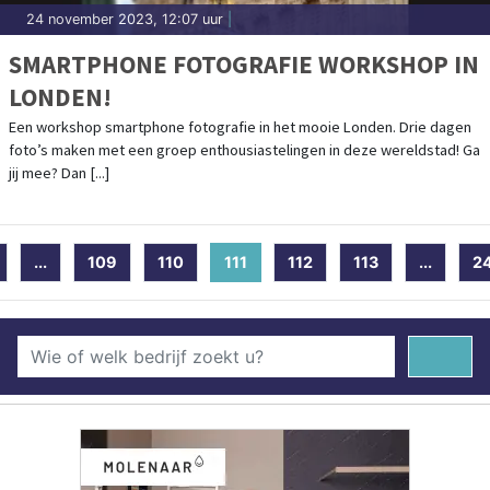
24 november 2023, 12:07 uur
|
SMARTPHONE FOTOGRAFIE WORKSHOP IN
LONDEN!
Een workshop smartphone fotografie in het mooie Londen. Drie dagen
foto’s maken met een groep enthousiastelingen in deze wereldstad! Ga
jij mee? Dan [...]
...
109
110
111
(current)
112
113
...
2