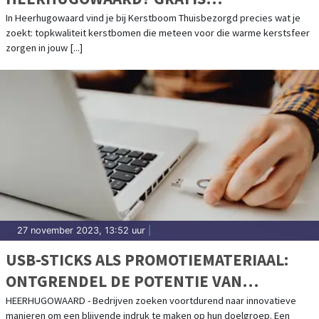
THUISBEZORGD
In Heerhugowaard vind je bij Kerstboom Thuisbezorgd precies wat je
zoekt: topkwaliteit kerstbomen die meteen voor die warme kerstsfeer
zorgen in jouw [...]
27 november 2023, 13:52 uur
|
USB-STICKS ALS PROMOTIEMATERIAAL:
ONTGRENDEL DE POTENTIE VAN
BEDRUKKING
HEERHUGOWAARD - Bedrijven zoeken voortdurend naar innovatieve
manieren om een blijvende indruk te maken op hun doelgroep. Een