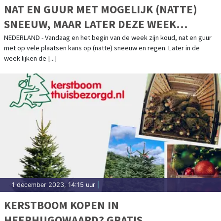
NAT EN GUUR MET MOGELIJK (NATTE)
SNEEUW, MAAR LATER DEZE WEEK
ZACHTER
NEDERLAND - Vandaag en het begin van de week zijn koud, nat en guur
met op vele plaatsen kans op (natte) sneeuw en regen. Later in de
week lijken de [...]
1 december 2023, 14:15 uur
|
KERSTBOOM KOPEN IN
HEERHUGOWAARD? GRATIS