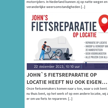
motorrijders. In Nederland kunnen zij op natte wegen en
veranderlijke weersomstandigheden [...]
22 december 2023, 10:10 uur
|
JOHN`S FIETSREPARATIE OP
LOCATIE HEEFT NU OOK EIGEN
WEBSHOP
Onze fietsenmakers komen naar u toe, waar u ook bent.
nu thuis bent, op het werk of op een andere locatie, wij z
er om uw fiets te repareren. [...]