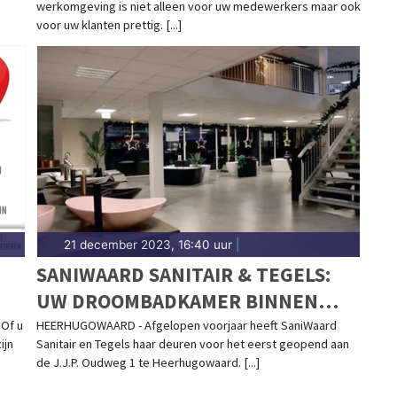
werkomgeving is niet alleen voor uw medewerkers maar ook
HEERHUGOWAARD B.V.
voor uw klanten prettig. [...]
21 december 2023, 16:40 uur
|
SANIWAARD SANITAIR & TEGELS:
UW DROOMBADKAMER BINNEN
VIER WEKEN!
 Of u
HEERHUGOWAARD - Afgelopen voorjaar heeft SaniWaard
ijn
Sanitair en Tegels haar deuren voor het eerst geopend aan
de J.J.P. Oudweg 1 te Heerhugowaard. [...]