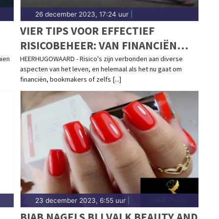
26 december 2023, 17:24 uur
|
VIER TIPS VOOR EFFECTIEF
RISICOBEHEER: VAN FINANCIËN
TOT CASINO'S
uien
HEERHUGOWAARD - Risico's zijn verbonden aan diverse
aspecten van het leven, en helemaal als het nu gaat om
financiën, bookmakers of zelfs [...]
23 december 2023, 6:55 uur
|
T
BIAB NAGELS BIJ VALK BEAUTY AND