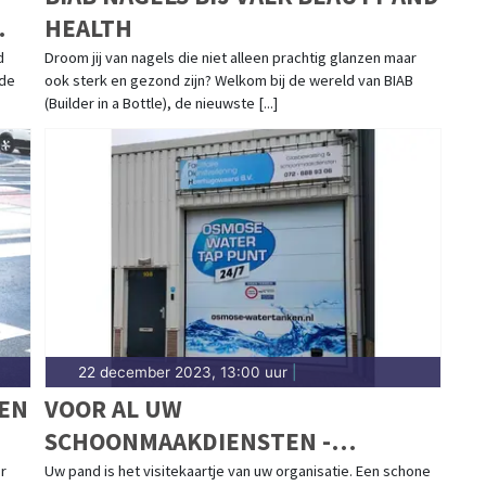
HEALTH
d
Droom jij van nagels die niet alleen prachtig glanzen maar
 de
ook sterk en gezond zijn? Welkom bij de wereld van BIAB
(Builder in a Bottle), de nieuwste [...]
22 december 2023, 13:00 uur
|
EN
VOOR AL UW
SCHOONMAAKDIENSTEN -
FACILITAIRE DIENSTVERLENING
r
Uw pand is het visitekaartje van uw organisatie. Een schone