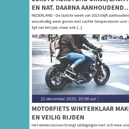
EN NAT. DAARNA AANHOUDEND
WISSELVALLIG
NEDERLAND - De laatste week van 2023 blijft aanhouden
wisselvallig weer geven met zachte temperaturen voor
tijd van het jaar, maar ook [...]
22 december 2023, 20:56 uur
|
MOTORFIETS WINTERKLAAR MAK
EN VEILIG RIJDEN
Het winterseizoen brengt uitdagingen met zich mee voo