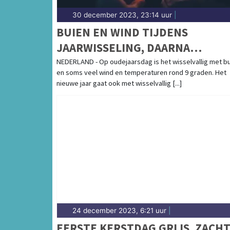
30 december 2023, 23:14 uur
|
BUIEN EN WIND TIJDENS
JAARWISSELING, DAARNA
WISSELVALLIG EN ZACHT
NEDERLAND - Op oudejaarsdag is het wisselvallig met b
en soms veel wind en temperaturen rond 9 graden. Het
nieuwe jaar gaat ook met wisselvallig [...]
24 december 2023, 6:21 uur
|
EERSTE KERSTDAG GRIJS, ZACH