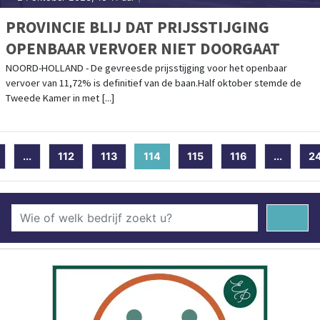
PROVINCIE BLIJ DAT PRIJSSTIJGING
OPENBAAR VERVOER NIET DOORGAAT
NOORD-HOLLAND - De gevreesde prijsstijging voor het openbaar
vervoer van 11,72% is definitief van de baan.Half oktober stemde de
Tweede Kamer in met [...]
...
112
113
114
(current)
115
116
...
2