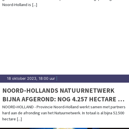
Noord-Holland is [...]
18 oktober 2023, 18:00 uur
|
NOORD-HOLLANDS NATUURNETWERK
BIJNA AFGEROND: NOG 4.257 HECTARE TE
GAAN
NOORD-HOLLAND - Provincie Noord-Holland werkt samen met partners
hard aan de afronding van het Natuurnetwerk. In totaal is al bijna 52.500
hectare [...]