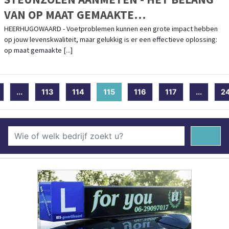
VAN OP MAAT GEMAAKTE
ONDERSTEUNING
HEERHUGOWAARD - Voetproblemen kunnen een grote impact hebben
op jouw levenskwaliteit, maar gelukkig is er een effectieve oplossing:
op maat gemaakte [...]
...
113
114
115
(current)
116
117
...
2