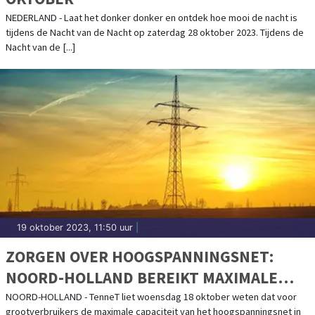
NEDERLAND - Laat het donker donker en ontdek hoe mooi de nacht is
tijdens de Nacht van de Nacht op zaterdag 28 oktober 2023. Tijdens de
Nacht van de [...]
19 oktober 2023, 11:50 uur
|
ZORGEN OVER HOOGSPANNINGSNET:
NOORD-HOLLAND BEREIKT MAXIMALE
CAPACITEIT VOOR GROOTVERBRUIKERS
NOORD-HOLLAND - TenneT liet woensdag 18 oktober weten dat voor
grootverbruikers de maximale capaciteit van het hoogspanningsnet in