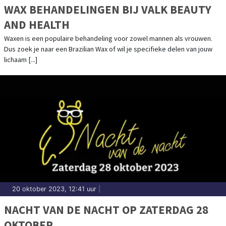
WAX BEHANDELINGEN BIJ VALK BEAUTY
AND HEALTH
Waxen is een populaire behandeling voor zowel mannen als vrouwen.
Dus zoek je naar een Brazilian Wax of wil je specifieke delen van jouw
lichaam [...]
20 oktober 2023, 12:41 uur
|
NACHT VAN DE NACHT OP ZATERDAG 28
OKTOBER