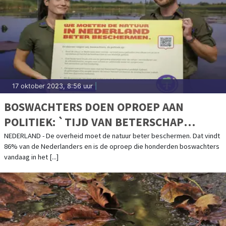
17 oktober 2023, 8:56 uur
|
BOSWACHTERS DOEN OPROEP AAN
POLITIEK: `TIJD VAN BETERSCHAP
BELÓVEN IS VOORBIJ`
NEDERLAND - De overheid moet de natuur beter beschermen. Dat vindt
86% van de Nederlanders en is de oproep die honderden boswachters
vandaag in het [...]