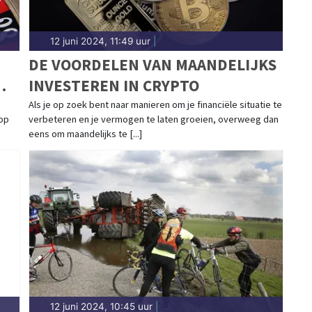
12 juni 2024, 11:49 uur
|
DE VOORDELEN VAN MAANDELIJKS
INVESTEREN IN CRYPTO
L
Als je op zoek bent naar manieren om je financiële situatie te
 op
verbeteren en je vermogen te laten groeien, overweeg dan
eens om maandelijks te [...]
12 juni 2024, 10:45 uur
|