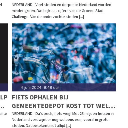
el
NEDERLAND - Veel steden en dorpen in Nederland worden
e
minder groen. Dat blijkt uit cijfers van de Groene Stad
Challenge. Van de onderzochte steden [...]
4 juni 2024, 9:48 uur
|
ALP
FIETS OPHALEN BIJ
E
GEMEENTEDEPOT KOST TOT WEL
50 EURO
ente
NEDERLAND - Da’s pech, fiets weg! Met 23 miljoen fietsen in
Nederland verdwijnt er nog weleens een, vooral in grote
steden. Dat betekent niet altijd [...]