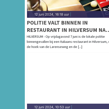
12 juni 2024, 16:18 uur
|
POLITIE VALT BINNEN IN
RESTAURANT IN HILVERSUM NA
VERMOEDEN VAN DRUGSHANDE
HILVERSUM - Op vrijdagavond 7 juni is de lokale politie
binnengevallen bij een Italiaans restaurant in Hilversum,
EN ILLEGAAL GOKKEN
de hoek van de Larenseweg en de [...]
12 juni 2024, 10:53 uur
|