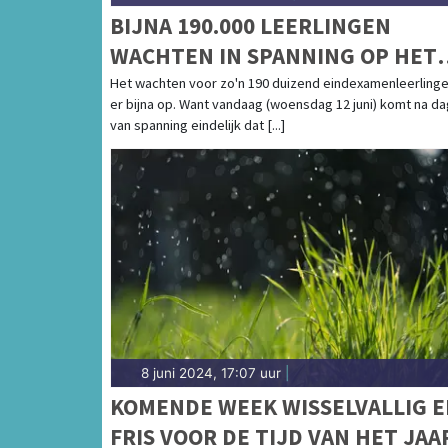
BIJNA 190.000 LEERLINGEN
WACHTEN IN SPANNING OP HET
VERLOSSENDE TELEFOONTJE: DI
Het wachten voor zo'n 190 duizend eindexamenleerlinge
er bijna op. Want vandaag (woensdag 12 juni) komt na d
BLIJKT HET MOEILIJKSTE VAK
van spanning eindelijk dat [...]
8 juni 2024, 17:07 uur
|
KOMENDE WEEK WISSELVALLIG 
FRIS VOOR DE TIJD VAN HET JAA