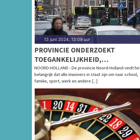
Coolplein in Heerhugowaard of het Waagplei
regio vind je hier!
13 juni 2024, 13:09 uur
|
PROVINCIE ONDERZOEKT
TOEGANKELIJKHEID,
BESCHIKBAARHEID EN
NOORD-HOLLAND - De provincie Noord-Holland vindt he
belangrijk dat alle inwoners in staat zijn om naar school,
BETAALBAARHEID VERVOER
familie, sport, werk en andere [...]