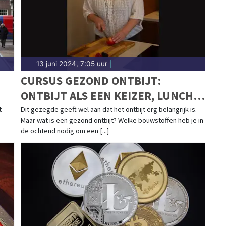
n in Alkmaar. Algemeen nieuws over het weer in de
13 juni 2024, 7:05 uur
|
CURSUS GEZOND ONTBIJT:
ONTBIJT ALS EEN KEIZER, LUNCH
ALS EEN KONING EN DINEER ALS
t
Dit gezegde geeft wel aan dat het ontbijt erg belangrijk is.
Maar wat is een gezond ontbijt? Welke bouwstoffen heb je in
EEN BEDELAAR
de ochtend nodig om een [...]