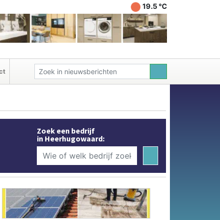
19.5 ℃
ct
Zoek een bedrijf
in Heerhugowaard: