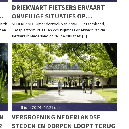
DRIEKWART FIETSERS ERVAART
ONVEILIGE SITUATIES OP
T
DIJKWEGEN
n zit
NEDERLAND - Uit onderzoek van ANWB, Fietsersbond,
agen
Fietsplatform, NTFU en VVN blijkt dat driekwart van de
fietsers in Nederland onveilige situaties [...]
6 juni 2024, 17:21 uur
|
EN
VERGROENING NEDERLANDSE
R
STEDEN EN DORPEN LOOPT TERUG