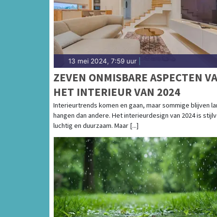
Coolplein in Heerhugowaard of het Waagplei
regio vind je hier!
13 mei 2024, 7:59 uur
|
ZEVEN ONMISBARE ASPECTEN V
HET INTERIEUR VAN 2024
Interieurtrends komen en gaan, maar sommige blijven l
hangen dan andere. Het interieurdesign van 2024 is stijlv
luchtig en duurzaam. Maar [...]