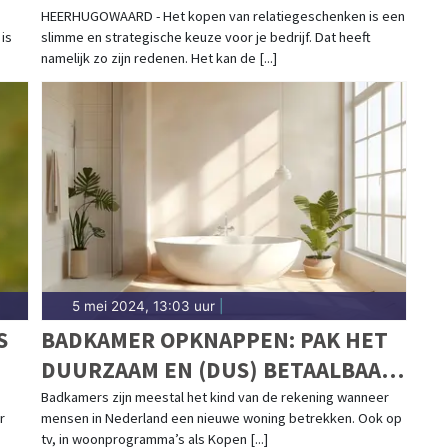
INDRUK MAKEN
HEERHUGOWAARD - Het kopen van relatiegeschenken is een
is
slimme en strategische keuze voor je bedrijf. Dat heeft
namelijk zo zijn redenen. Het kan de [...]
5 mei 2024, 13:03 uur
|
S
BADKAMER OPKNAPPEN: PAK HET
DUURZAAM EN (DUS) BETAALBAAR
AAN!
Badkamers zijn meestal het kind van de rekening wanneer
r
mensen in Nederland een nieuwe woning betrekken. Ook op
tv, in woonprogramma’s als Kopen [...]