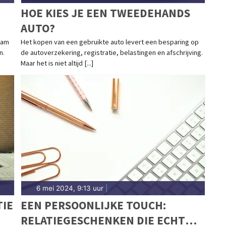
HOE KIES JE EEN TWEEDEHANDS
AUTO?
E
aam
Het kopen van een gebruikte auto levert een besparing op
n.
de autoverzekering, registratie, belastingen en afschrijving.
Maar het is niet altijd [...]
6 mei 2024, 9:13 uur
|
TIE
EEN PERSOONLIJKE TOUCH:
RELATIEGESCHENKEN DIE ECHT