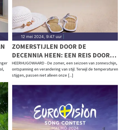
n in Alkmaar. Algemeen nieuws over het weer in de
12 mei 2024, 9:47 uur
|
AN
ZOMERSTIJLEN DOOR DE
DECENNIA HEEN: EEN REIS DOOR
DE MODEGESCHIEDENIS VAN
anger
HEERHUGOWAARD - De zomer, een seizoen van zonneschijn,
ol,
ontspanning en verandering van stijl. Terwijl de temperaturen
SLIPPERS EN SANDALEN
stijgen, passen niet alleen onze [...]