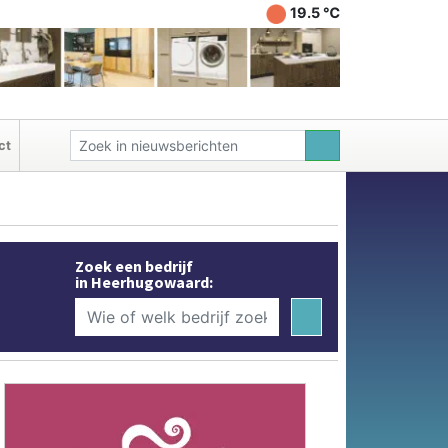
19.5 ℃
ct
Zoek een bedrijf
in Heerhugowaard: