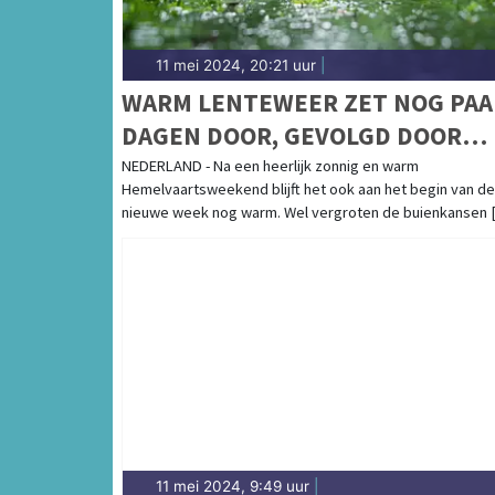
11 mei 2024, 20:21 uur
|
WARM LENTEWEER ZET NOG PAA
DAGEN DOOR, GEVOLGD DOOR
WISSELVALLIGHEID
NEDERLAND - Na een heerlijk zonnig en warm
Hemelvaartsweekend blijft het ook aan het begin van de
nieuwe week nog warm. Wel vergroten de buienkansen [.
11 mei 2024, 9:49 uur
|