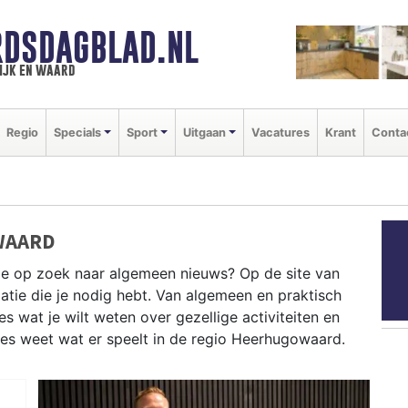
DSDAGBLAD.NL
ijk en waard
Regio
Specials
Sport
Uitgaan
Vacatures
Krant
Conta
WAARD
je op zoek naar algemeen nieuws? Op de site van
atie die je nodig hebt. Van algemeen en praktisch
 wat je wilt weten over gezellige activiteiten en
ies weet wat er speelt in de regio Heerhugowaard.
CHE INFORMATIE HEERHUGOWAARD