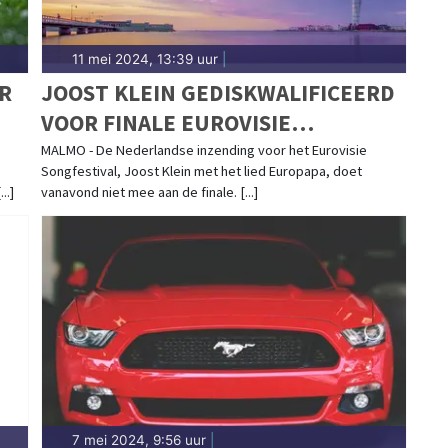
11 mei 2024, 13:39 uur
|
R
JOOST KLEIN GEDISKWALIFICEERD
VOOR FINALE EUROVISIE
SONGFESTIVAL
MALMO - De Nederlandse inzending voor het Eurovisie
Songfestival, Joost Klein met het lied Europapa, doet
..]
vanavond niet mee aan de finale. [...]
7 mei 2024, 9:56 uur
|