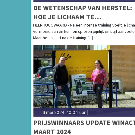
DE WETENSCHAP VAN HERSTEL:
HOE JE LICHAAM TE
OPTIMALISEREN NA EEN INTENS
HEERHUGOWAARD - Na een intense training voelt je lich
vermoeid aan en kunnen spieren pijnlijk en stijf aanvoele
TRAINING
Maar het is juist na de training [...]
6 mei 2024, 10:04 uur
|
PRIJSWINNAARS UPDATE WINAC
MAART 2024