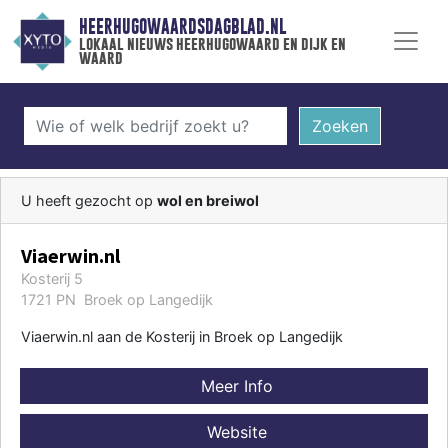
HEERHUGOWAARDSDAGBLAD.NL
lokaal nieuws heerhugowaard en dijk en
waard
Zoeken
U heeft gezocht op
wol en breiwol
Viaerwin.nl
Kosterij 5
1721 PN Broek op Langedijk
Viaerwin.nl aan de Kosterij in Broek op Langedijk
Meer Info
Website