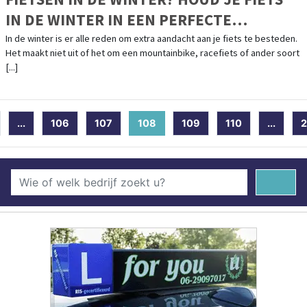
IN DE WINTER IN EEN PERFECTE
CONDITIE
In de winter is er alle reden om extra aandacht aan je fiets te besteden.
Het maakt niet uit of het om een mountainbike, racefiets of ander soort
[...]
...
106
107
108
(current)
109
110
...