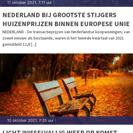
11 oktober 2021, 7:11 uur
|
NEDERLAND BIJ GROOTSTE STIJGERS
HUIZENPRIJZEN BINNEN EUROPESE UNIE
NEDERLAND - De transactieprijzen van Nederlandse koopwoningen, van
zowel nieuwe als bestaande, waren in het tweede kwartaal van 2021
gemiddeld 12,8 [...]
10 oktober 2021, 7:35 uur
|
LICHT WISSELVALLIG WEER OP KOMST,