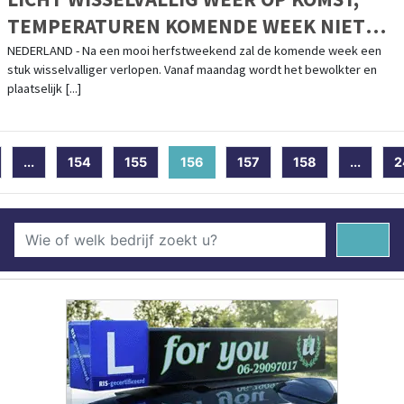
TEMPERATUREN KOMENDE WEEK NIET
BOVEN DE 15 GRADEN
NEDERLAND - Na een mooi herfstweekend zal de komende week een
stuk wisselvalliger verlopen. Vanaf maandag wordt het bewolkter en
plaatselijk [...]
...
154
155
156
(current)
157
158
...
2