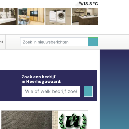
18.8 ℃
ct
Zoek een bedrijf
in Heerhugowaard: