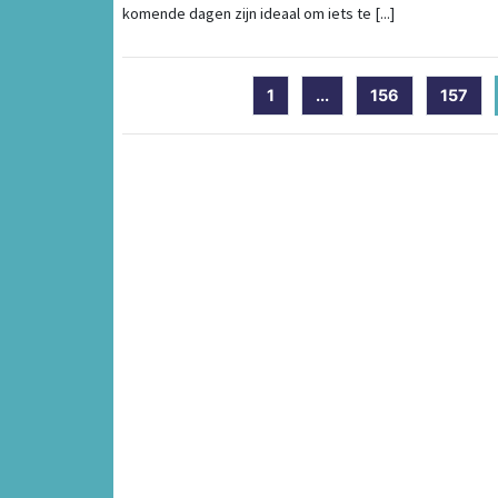
komende dagen zijn ideaal om iets te [...]
1
...
156
157