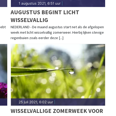
1 augustus 2021, 6:51 uur
|
AUGUSTUS BEGINT LICHT
WISSELVALLIG
hebt
NEDERLAND - De maand augustus start net als de afgelopen
week met licht wisselvallig zomerweer. Hierbij lijken stevige
regenbuien zoals eerder deze [...]
25 juli 2021, 6:02 uur
|
WISSELVALLIGE ZOMERWEEK VOOR