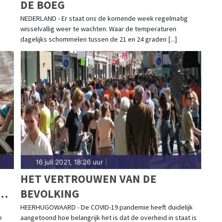
DE BOEG
NEDERLAND - Er staat ons de komende week regelmatig
wisselvallig weer te wachten. Waar de temperaturen
dagelijks schommelen tussen de 21 en 24 graden [...]
16 juli 2021, 18:26 uur
|
HET VERTROUWEN VAN DE
EK
BEVOLKING
HEERHUGOWAARD - De COVID-19 pandemie heeft duidelijk
e
aangetoond hoe belangrijk het is dat de overheid in staat is