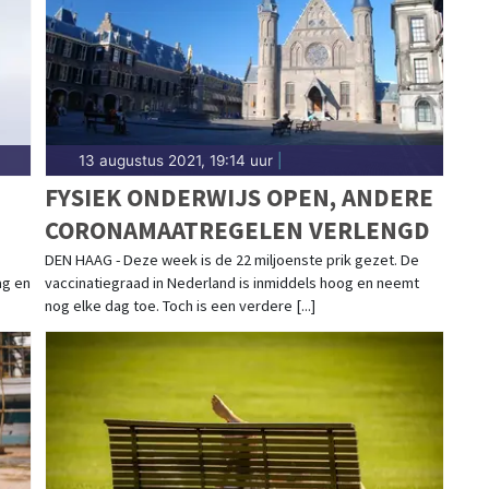
n in Alkmaar. Algemeen nieuws over het weer in de
13 augustus 2021, 19:14 uur
|
FYSIEK ONDERWIJS OPEN, ANDERE
CORONAMAATREGELEN VERLENGD
DEN HAAG - Deze week is de 22 miljoenste prik gezet. De
ag en
vaccinatiegraad in Nederland is inmiddels hoog en neemt
nog elke dag toe. Toch is een verdere [...]