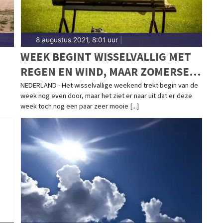
8 augustus 2021, 8:01 uur
|
WEEK BEGINT WISSELVALLIG MET
REGEN EN WIND, MAAR ZOMERSE
DAGEN ZIJN OP KOMST
NEDERLAND - Het wisselvallige weekend trekt begin van de
week nog even door, maar het ziet er naar uit dat er deze
week toch nog een paar zeer mooie [...]