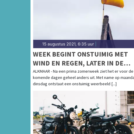
Coolplein in Heerhugowaard of het Waagplei
regio vind je hier!
15 augustus 2021, 6:35 uur
|
WEEK BEGINT ONSTUIMIG MET
WIND EN REGEN, LATER IN DE
WEEK RUSTIGER
ALKMAAR - Na een prima zomerweek ziet het er voor de
komende dagen geheel anders uit. Met name op maand
dinsdag ontstaat een onstuimig weerbeeld [...]