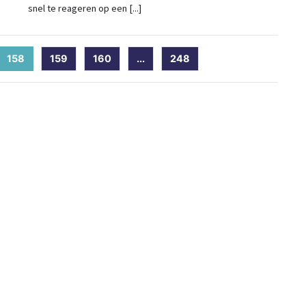
snel te reageren op een [...]
158
(current)
159
160
...
248