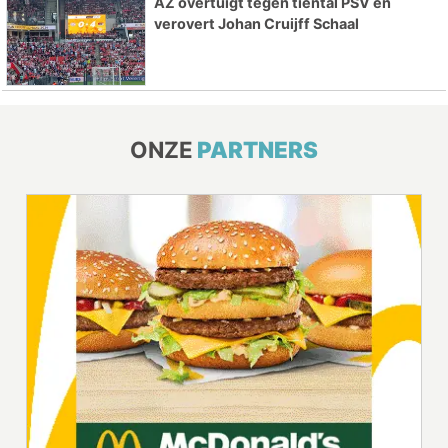
AZ overtuigt tegen tiental PSV en
verovert Johan Cruijff Schaal
ONZE
PARTNERS