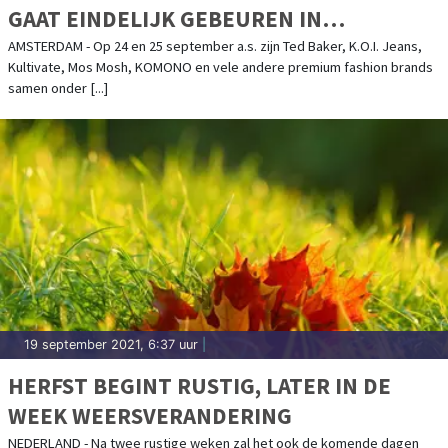
GAAT EINDELIJK GEBEUREN IN
KROMHOUTHAL AMSTERDAM-NOORD!
AMSTERDAM - Op 24 en 25 september a.s. zijn Ted Baker, K.O.I. Jeans,
Kultivate, Mos Mosh, KOMONO en vele andere premium fashion brands
samen onder [...]
19 september 2021, 6:37 uur
|
HERFST BEGINT RUSTIG, LATER IN DE
WEEK WEERSVERANDERING
NEDERLAND - Na twee rustige weken zal het ook de komende dagen