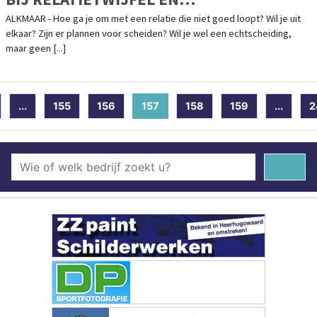
(ECHT)SCHEIDING VIA WEBSITE
ALKMAAR - Hoe ga je om met een relatie die niet goed loopt? Wil je uit
elkaar? Zijn er plannen voor scheiden? Wil je wel een echtscheiding,
TWO2TANGO
maar geen [...]
...
155
156
157
(current)
158
159
...
2