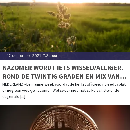
12 september 2021, 7:34 uur
|
NAZOMER WORDT IETS WISSELVALLIGER.
ROND DE TWINTIG GRADEN EN MIX VAN
ZON EN WOLKEN
NEDERLAND - Een ruime week voordat de herfst officieel intreedt volgt
er nog een weekje nazomer. Weliswaar niet met zulke schitterende
dagen als [...]