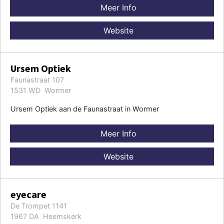
Meer Info
Website
Ursem Optiek
Faunastraat 107
1531 WD Wormer
Ursem Optiek aan de Faunastraat in Wormer
Meer Info
Website
eyecare
De Trompet 1141
1967 DA Heemskerk