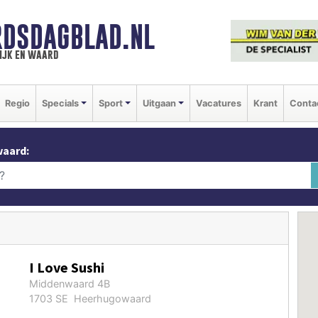
DSDAGBLAD.NL
ijk en waard
Regio
Specials
Sport
Uitgaan
Vacatures
Krant
Conta
waard:
I Love Sushi
Middenwaard 4B
1703 SE Heerhugowaard