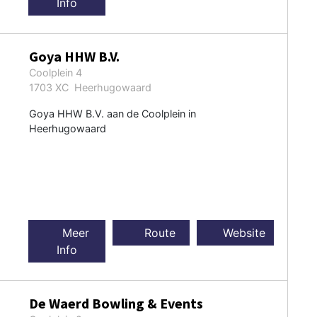
Info
Goya HHW B.V.
Coolplein 4
1703 XC Heerhugowaard
Goya HHW B.V. aan de Coolplein in
Heerhugowaard
Meer
Route
Website
Info
De Waerd Bowling & Events