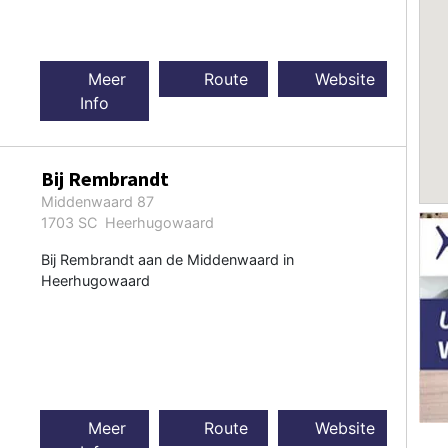
Meer
Route
Website
Info
Bij Rembrandt
Middenwaard 87
1703 SC Heerhugowaard
Bij Rembrandt aan de Middenwaard in
Heerhugowaard
Meer
Route
Website