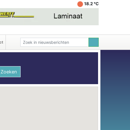
18.2 ℃
ct
Zoeken