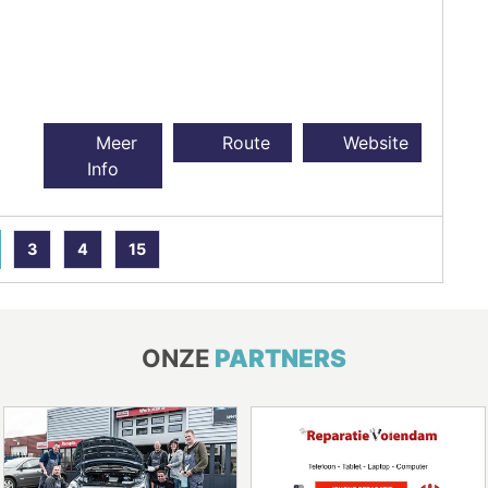
Meer
Route
Website
Info
3
4
15
ONZE
PARTNERS