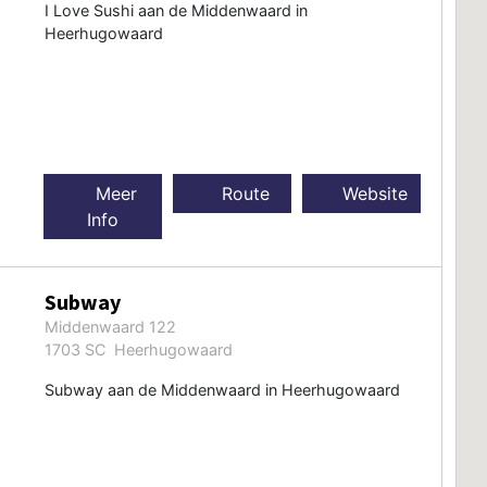
I Love Sushi aan de Middenwaard in
Heerhugowaard
Meer
Route
Website
Info
Subway
Middenwaard 122
1703 SC Heerhugowaard
Subway aan de Middenwaard in Heerhugowaard