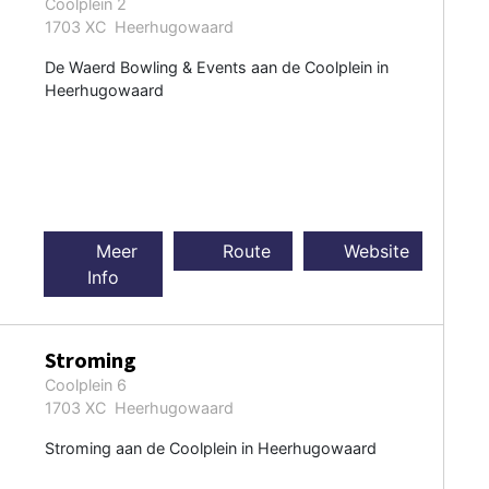
Coolplein 2
1703 XC Heerhugowaard
De Waerd Bowling & Events aan de Coolplein in
Heerhugowaard
Meer
Route
Website
Info
Stroming
Coolplein 6
1703 XC Heerhugowaard
Stroming aan de Coolplein in Heerhugowaard